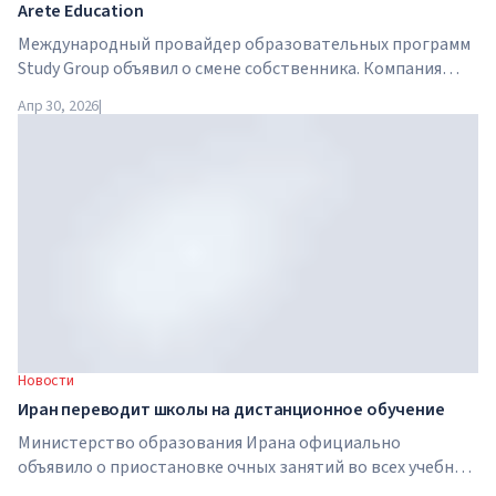
Arete Education
Международный провайдер образовательных программ
Study Group объявил о смене собственника. Компания
приобретена Arete Education — инвестиционной
Апр 30, 2026
|
структурой в сфере высшего образования, созданной
Global University Systems (GUS) и американской частной
инвестиционной компанией Brightstar Capital Partners .
Новости
Иран переводит школы на дистанционное обучение
Министерство образования Ирана официально
объявило о приостановке очных занятий во всех учебных
заведениях страны. С 21 апреля школы, колледжи и