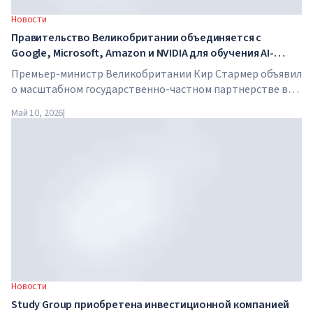
Новости
Правительство Великобритании объединяется с
Google, Microsoft, Amazon и NVIDIA для обучения AI-
навыкам миллионов работников
Премьер-министр Великобритании Кир Стармер объявил
о масштабном государственно-частном партнерстве в
сфере искусственного интеллекта. Google, Microsoft,
Май 10, 2026
|
Amazon и NVIDIA совместно с правительством запускают
программу обучения AI-навыкам для 7,5 миллионов
британских работников.
Новости
Study Group приобретена инвестиционной компанией