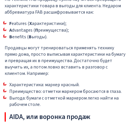
характеристики товара в выгоды для клиента. Недаром
аббревиатура FAB расшифровывается как:
F
eatures (
Х
арактеристики);
A
dvantages (
П
реимущества);
B
enefits (
В
ыгоды).
Продавцы могут тренироваться применять технику
прямо дома, просто выписывая характеристики на бумагу
и превращая их в преимущества. Достаточно будет
выучить их, а потом ловко вставить в разговор с
клиентом. Например:
Характеристика: маркер красный.
Преимущество: отметки маркером бросаются в глаза.
Выгода: бумаги с отметкой маркером легко найти на
рабочем столе.
AIDA, или воронка продаж