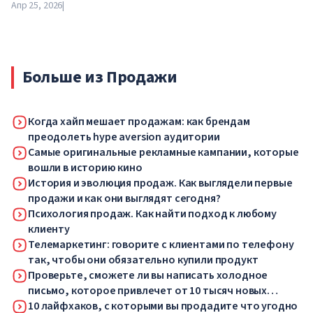
Апр 25, 2026
|
университеты переходят на дистанционный формат на
неопределенный срок — до особого распоряжения
властей.
Больше из Продажи
Когда хайп мешает продажам: как брендам
преодолеть hype aversion аудитории
Самые оригинальные рекламные кампании, которые
вошли в историю кино
История и эволюция продаж. Как выглядели первые
продажи и как они выглядят сегодня?
Психология продаж. Как найти подход к любому
клиенту
Телемаркетинг: говорите с клиентами по телефону
так, чтобы они обязательно купили продукт
Проверьте, сможете ли вы написать холодное
письмо, которое привлечет от 10 тысяч новых
клиентов!
10 лайфхаков, с которыми вы продадите что угодно