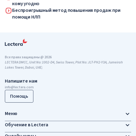
кому угодно
Беспроигрышный метод повышения продаж при
помощи НЛП
Все права защищены @ 2026
LECTERA DMCC, Unit No: 1002-D4, Swiss Tower, Plot No: JLT-PH2-Y3A, Jumeirah
Lakes Tower, Dubai, UAE;
Напишите нам
info@lectera.com
Помощь
Меню
Обучение в Lectera