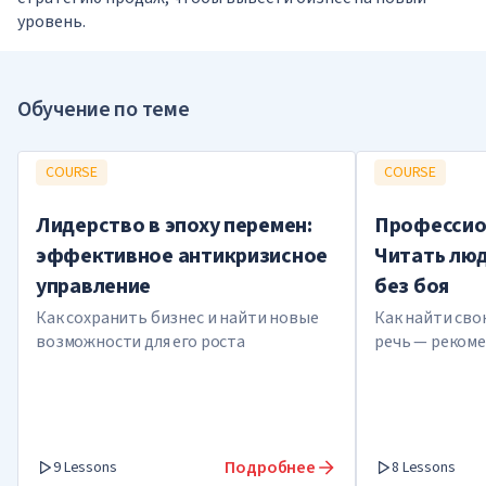
уровень.
Обучение по теме
COURSE
COURSE
Лидерство в эпоху перемен:
Профессио
эффективное антикризисное
Читать лю
управление
без боя
Как сохранить бизнес и найти новые
Как найти сво
возможности для его роста
речь — рекоме
выступлений и
контактов
Подробнее
9 Lessons
8 Lessons