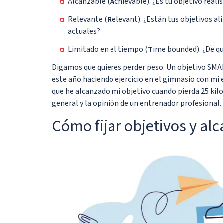
Alcanzable (
A
chievable). ¿Es tu objetivo reali
Relevante (
R
elevant). ¿Están tus objetivos al
actuales?
Limitado en el tiempo (
T
ime bounded). ¿De qu
Digamos que quieres perder peso. Un objetivo SMART
este año haciendo ejercicio en el gimnasio con mi 
que he alcanzado mi objetivo cuando pierda 25 kil
general y la opinión de un entrenador profesional.
Cómo fijar objetivos y al