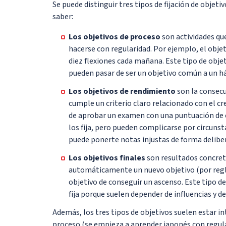
Se puede distinguir tres tipos de fijación de objeti
saber:
Los objetivos de proceso
son actividades que
hacerse con regularidad. Por ejemplo, el obje
diez flexiones cada mañana. Este tipo de obje
pueden pasar de ser un objetivo común a un h
Los objetivos de rendimiento
son la consecu
cumple un criterio claro relacionado con el c
de aprobar un examen con una puntuación de c
los fija, pero pueden complicarse por circunsta
puede ponerte notas injustas de forma delibera
Los objetivos finales
son resultados concreto
automáticamente un nuevo objetivo (por regla
objetivo de conseguir un ascenso. Este tipo d
fija porque suelen depender de influencias y d
Además, los tres tipos de objetivos suelen estar in
proceso (se empieza a aprender japonés con regul