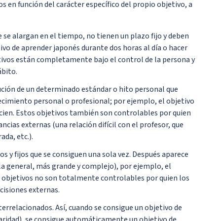
vos en función del carácter específico del propio objetivo, a
 se alargan en el tiempo, no tienen un plazo fijo y deben
tivo de aprender japonés durante dos horas al día o hacer
tivos están completamente bajo el control de la persona y
ábito.
ción de un determinado estándar o hito personal que
recimiento personal o profesional; por ejemplo, el objetivo
ien. Estos objetivos también son controlables por quien
ncias externas (una relación difícil con el profesor, que
da, etc.).
s y fijos que se consiguen una sola vez. Después aparece
 general, más grande y complejo), por ejemplo, el
e objetivos no son totalmente controlables por quien los
ecisiones externas.
terrelacionados. Así, cuando se consigue un objetivo de
aridad), se consigue automáticamente un objetivo de