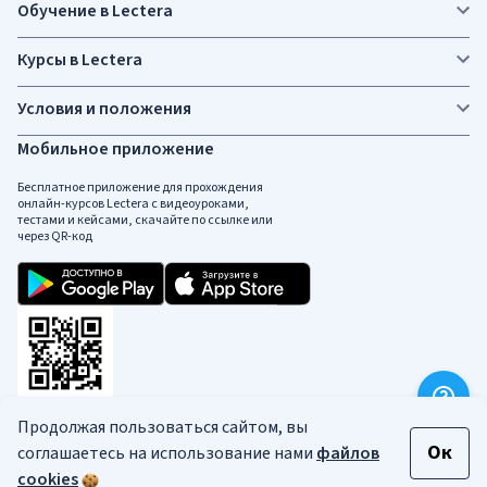
Обучение в Lectera
Курсы в Lectera
Условия и положения
Мобильное приложение
Бесплатное приложение для прохождения
онлайн-курсов Lectera c видеоуроками,
тестами и кейсами, скачайте по ссылке или
через QR-код
Продолжая пользоваться сайтом, вы
Социальные сети
Ок
соглашаетесь на использование нами
файлов
cookies