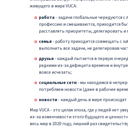
живущего в мире VUCA:
работа
- задачи глобальные чередуются с
профессию и смешиваются, приходится бы
расставлять приоритеты, делегировать и 
семья
- работу приходится совмещать с за
выполнить все задачи, не делегировав част
друзья
- каждый пытается в первую очередь
редкими из-за дефицита времени и внутре
вовсе исчезать;
социальные сети
- мы находимся в непре
потребляем новости (даже в рабочее время
новости
- каждый день в мире происходят 
Мир VUCA - это целая эпоха, где у людей нет у
из-за изменчивости этого будущего и ценност
весь мир в 2020 году, лишний раз свидетельств