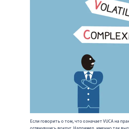
Если говорить о том, что означает VUCA на пра
оглянувшись вокруг. Например, именно так выг