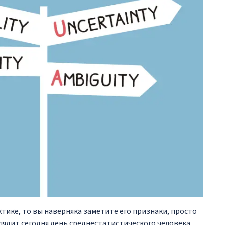
ктике, то вы наверняка заметите его признаки, просто
лядит сегодня день среднестатистического человека,