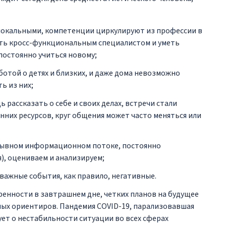
 локальными, компетенции циркулируют из профессии в
ть кросс-функциональным специалистом и уметь
постоянно учиться новому;
ботой о детях и близких, и даже дома невозможно
ь из них;
 рассказать о себе и своих делах, встречи стали
нних ресурсов, круг общения может часто меняться или
рывном информационном потоке, постоянно
), оцениваем и анализируем;
важные события, как правило, негативные.
веренности в завтрашнем дне, четких планов на будущее
ных ориентиров. Пандемия COVID-19, парализовавшая
ует о нестабильности ситуации во всех сферах