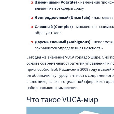
Изменчивый (Volatile)
- изменения происх
влияют на все сферы сразу.
Неопределенный (Uncertain)
- настоящее
Сложный (Complex)
- множество взаимоза
образуют хаос.
Двусмысленный (Ambiguous)
- невозможн
сохраняется определенная неясность.
Сегодня же значение VUCA гораздо шире. Оно 
основе современных стратегий управления и п
приспособил Боб Йохансен в 2009 году в своей
он обозначил ту турбулентность современного
экономике, так и в социальной сфере и котор
набор навыков и мышление.
Что такое VUCA-мир