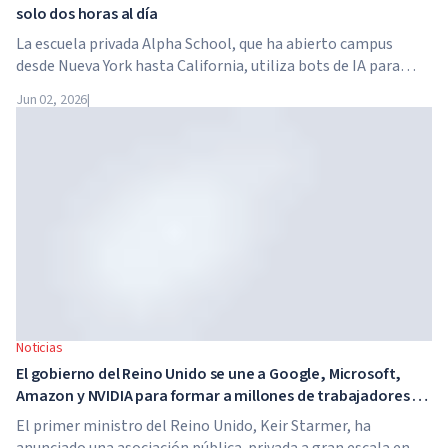
solo dos horas al día
La escuela privada Alpha School, que ha abierto campus
desde Nueva York hasta California, utiliza bots de IA para
enseñar a los niños materias académicas solo dos horas al
Jun 02, 2026
|
día. La escuela no tiene profesores tradicionales, ni tareas
para casa, y el costo de la matrícula alcanza los $65,000 al
año.
Noticias
El gobierno del Reino Unido se une a Google, Microsoft,
Amazon y NVIDIA para formar a millones de trabajadores en
habilidades de IA
El primer ministro del Reino Unido, Keir Starmer, ha
anunciado una asociación pública-privada a gran escala en el