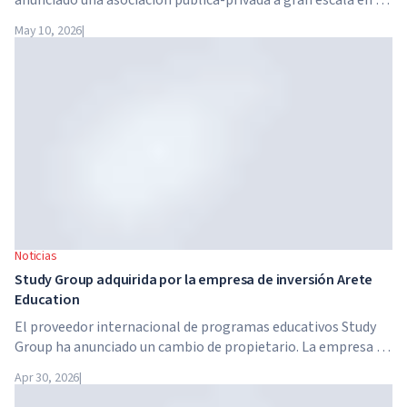
ámbito de la inteligencia artificial. Google, Microsoft,
May 10, 2026
|
Amazon y NVIDIA, junto con el gobierno, lanzan un
programa de formación en habilidades de IA para 7,5
millones de trabajadores británicos.
Noticias
Study Group adquirida por la empresa de inversión Arete
Education
El proveedor internacional de programas educativos Study
Group ha anunciado un cambio de propietario. La empresa ha
sido adquirida por Arete Education, una estructura de
Apr 30, 2026
|
inversión en el sector de la educación superior creada por
Global University Systems (GUS) y la firma estadounidense