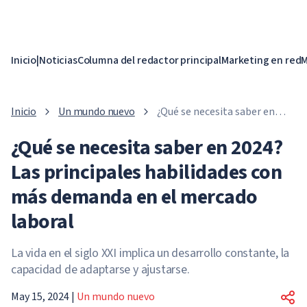
Inicio
|
Noticias
Columna del redactor principal
Marketing en red
M
Inicio
Un mundo nuevo
¿Qué se necesita saber en
2024? Las principales
¿Qué se necesita saber en 2024?
habilidades con más
demanda en el mercado
Las principales habilidades con
laboral
más demanda en el mercado
laboral
La vida en el siglo XXI implica un desarrollo constante, la
capacidad de adaptarse y ajustarse.
May 15, 2024
|
Un mundo nuevo