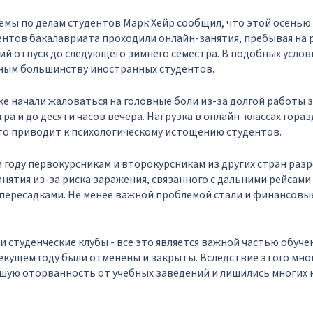
емы по делам студентов Марк Хейр сообщил, что этой осень
нтов бакалавриата проходили онлайн-занятия, пребывая на 
ий отпуск до следующего зимнего семестра. В подобных услов
ным большинству иностранных студентов.
же начали жаловаться на головные боли из-за долгой работы
тра и до десяти часов вечера. Нагрузка в онлайн-классах гора
то приводит к психологическому истощению студентов.
 году первокурсникам и второкурсникам из других стран раз
нятия из-за риска заражения, связанного с дальними рейсами
пересадками. Не менее важной проблемой стали и финансовы
и студенческие клубы - все это является важной частью обуче
текущем году были отменены и закрыты. Вследствие этого мно
шую оторванность от учебных заведений и лишились многих 