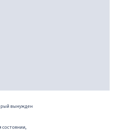
торый вынужден
м состоянии,