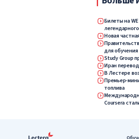
Больше 
Билеты на WE
легендарного
Новая частная
Правительств
для обучения
Study Group 
Иран перевод
В Лестере во
Премьер-мини
топлива
Международны
Coursera ста
Обуч