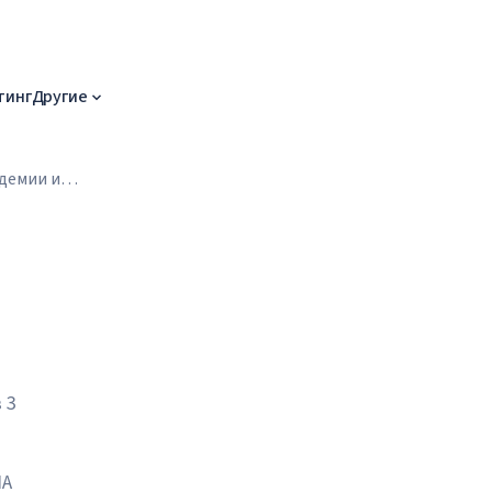
тинг
Другие
демии и
 3
ША