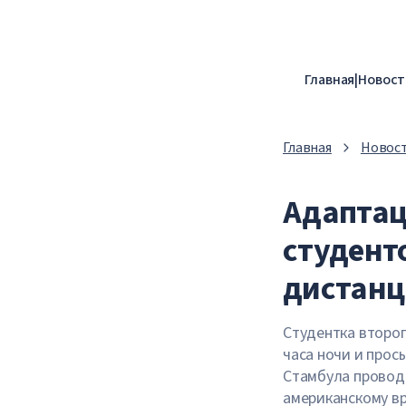
Главная
|
Новост
Главная
Новос
Адаптац
студент
дистанц
Студентка второг
часа ночи и прос
Стамбула проводи
американскому вр