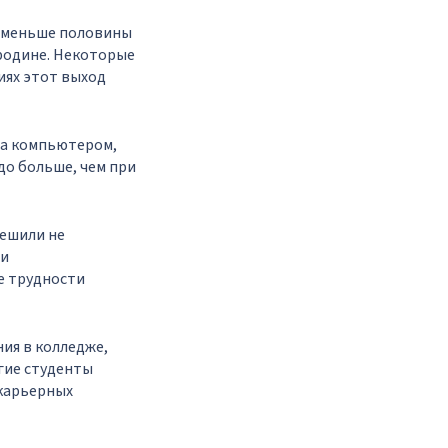
ю меньше половины
родине. Некоторые
иях этот выход
 за компьютером,
здо больше, чем при
решили не
 и
е трудности
ния в колледже,
гие студенты
карьерных