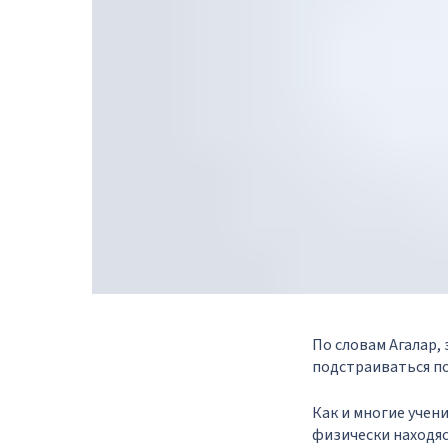
По словам Агалар,
подстраиваться по
Как и многие учен
физически находяс