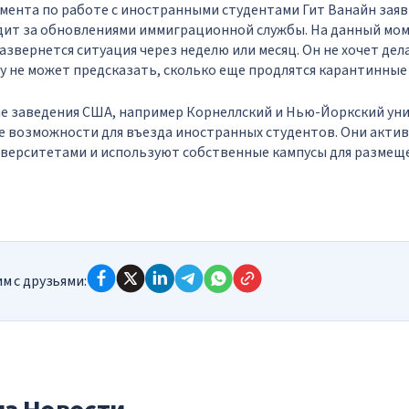
ента по работе с иностранными студентами Гит Ванайн заяв
дит за обновлениями иммиграционной службы. На данный мом
развернется ситуация через неделю или месяц. Он не хочет де
у не может предсказать, сколько еще продлятся карантинные
е заведения США, например Корнеллский и Нью-Йоркский ун
 возможности для въезда иностранных студентов. Они актив
верситетами и используют собственные кампусы для размеще
м с друзьями: