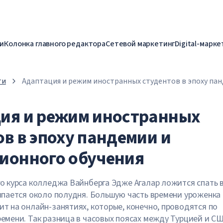
и
Колонка главного редактора
Сетевой маркетинг
Digital-марке
ти
Адаптация и режим иностранных студентов в эпоху пан
дистанционного обучения
ия и режим иностранных
ов в эпоху пандемии и
ионного обучения
о курса колледжа Вайнберга Эдже Агалар ложится спать в
ыпается около полудня. Большую часть времени уроженка
т на онлайн-занятиях, которые, конечно, проводятся по
емени. Так разница в часовых поясах между Турцией и С