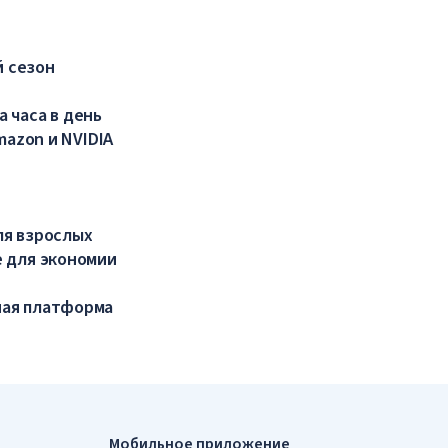
й сезон
а часа в день
mazon и NVIDIA
ля взрослых
 для экономии
ная платформа
Мобильное приложение