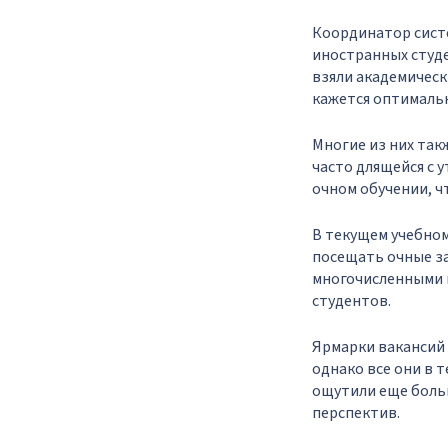
Координатор сист
иностранных студе
взяли академическ
кажется оптималь
Многие из них так
часто длящейся с у
очном обучении, ч
В текущем учебном
посещать очные за
многочисленными 
студентов.
Ярмарки вакансий 
однако все они в 
ощутили еще боль
перспектив.