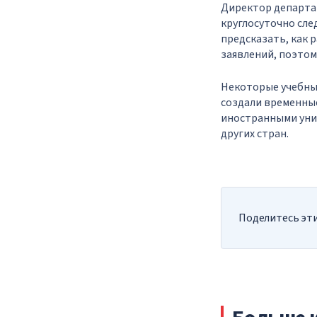
Директор департам
круглосуточно сле
предсказать, как 
заявлений, поэтом
Некоторые учебны
создали временные
иностранными уни
других стран.
Поделитесь эти