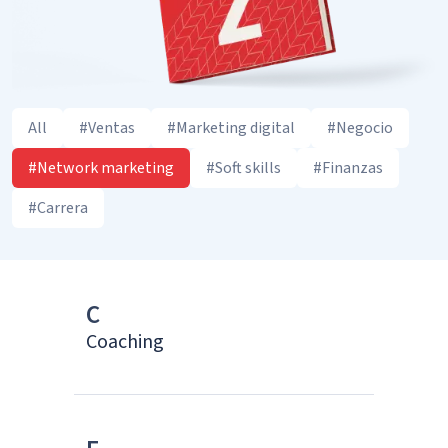
All
#Ventas
#Marketing digital
#Negocio
#Network marketing
#Soft skills
#Finanzas
#Carrera
C
Coaching