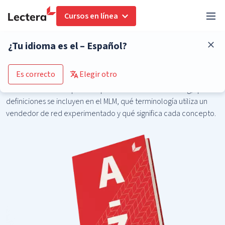
Cursos en línea
¿Tu idioma es el – Español?
Network marketing
Es correcto
Elegir otro
En esta sección, aprenderás sobre el marketing multinivel y
todos sus matices. Aprende qué es el network marketing, qué
definiciones se incluyen en el MLM, qué terminología utiliza un
vendedor de red experimentado y qué significa cada concepto.