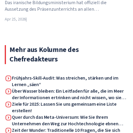
Das iranische Bildungsministerium hat offiziell die
Aussetzung des Präsenzunterrichts an allen
Bildungseinrichtungen des Landes bekannt gegeben. Ab dem
Apr 25, 2026
|
21. April wechseln Schulen, Hochschulen und Universitäten
für unbestimmte Zeit – bis auf weiteres – in den
Fernunterricht.
Mehr aus Kolumne des
Chefredakteurs
Frühjahrs-Skill-Audit: Was streichen, stärken und im
Lernen „säen“
Über Wasser bleiben: Ein Leitfaden für alle, die im Meer
der Informationen ertrinken und nicht wissen, wo sie
suchen sollen
Ziele für 2025: Lassen Sie uns gemeinsam eine Liste
erstellen!
Quer durch das Meta-Universum: Wie Sie Ihrem
Unternehmen den Weg zur Hochtechnologie ebnen
können
Zeit der Wunder: Traditionelle 10 Fragen, die Sie sich