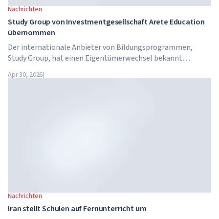
Nachrichten
Study Group von Investmentgesellschaft Arete Education
übernommen
Der internationale Anbieter von Bildungsprogrammen,
Study Group, hat einen Eigentümerwechsel bekannt
gegeben. Das Unternehmen wurde von Arete Education
Apr 30, 2026
|
übernommen – einer Investmentstruktur im
Hochschulsektor, die von Global University Systems (GUS)
und der US-amerikanischen Private-Equity-Gesellschaft
Brightstar Capital Partners gegründet wurde.
Nachrichten
Iran stellt Schulen auf Fernunterricht um