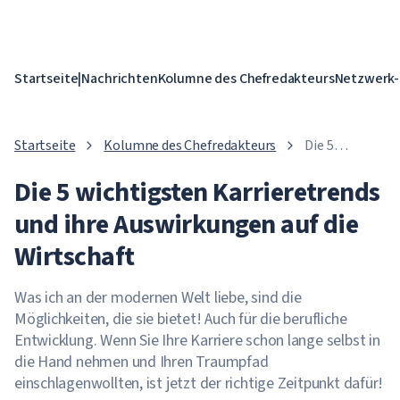
Startseite
|
Nachrichten
Kolumne des Chefredakteurs
Netzwerk-
Startseite
Kolumne des Chefredakteurs
Die 5
wichtigsten
Die 5 wichtigsten Karrieretrends
Karrieretrends
und ihre
und ihre Auswirkungen auf die
Auswirkungen
auf die
Wirtschaft
Wirtschaft
Was ich an der modernen Welt liebe, sind die
Möglichkeiten, die sie bietet! Auch für die berufliche
Entwicklung. Wenn Sie Ihre Karriere schon lange selbst in
die Hand nehmen und Ihren Traumpfad
einschlagenwollten, ist jetzt der richtige Zeitpunkt dafür!