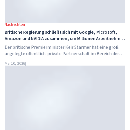
Nachrichten
Britische Regierung schließt sich mit Google, Microsoft,
Amazon und NVIDIA zusammen, um Millionen Arbeitnehmer
in KI-Kompetenzen zu schulen
Der britische Premierminister Keir Starmer hat eine groß
angelegte öffentlich-private Partnerschaft im Bereich der
künstlichen Intelligenz angekündigt. Google, Microsoft,
Mai 10, 2026
|
Amazon und NVIDIA starten gemeinsam mit der Regierung
ein Programm zur Vermittlung von KI-Kompetenzen für 7,5
Millionen britische Arbeitnehmer.