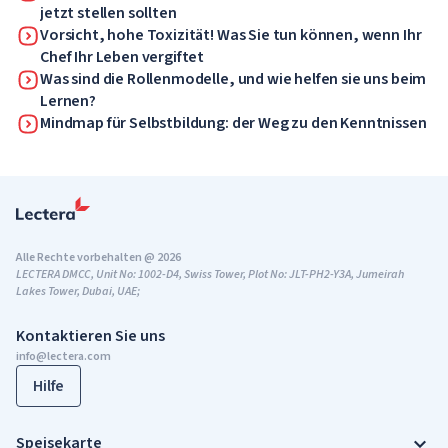
jetzt stellen sollten
Vorsicht, hohe Toxizität! Was Sie tun können, wenn Ihr
Chef Ihr Leben vergiftet
Was sind die Rollenmodelle, und wie helfen sie uns beim
Lernen?
Mindmap für Selbstbildung: der Weg zu den Kenntnissen
Alle Rechte vorbehalten @ 2026
LECTERA DMCC, Unit No: 1002-D4, Swiss Tower, Plot No: JLT-PH2-Y3A, Jumeirah
Lakes Tower, Dubai, UAE;
Kontaktieren Sie uns
info@lectera.com
Hilfe
Speisekarte