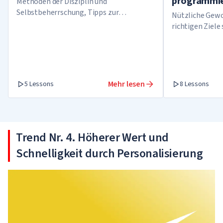
programmi
Methoden der Disziplin und
Selbstbeherrschung, Tipps zur
Nützliche Gewo
Steigerung der Produktivität, wie man
richtigen Ziele
eine gute Organisation des Arbeitstages
stärken die Erg
Mehr lesen
5 Lessons
8 Lessons
Trend Nr. 4. Höherer Wert und
Schnelligkeit durch Personalisierung