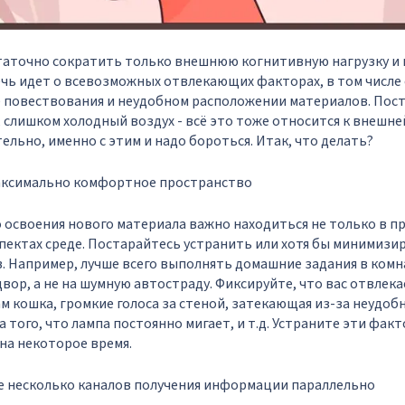
таточно сократить только внешнюю когнитивную нагрузку и 
речь идет о всевозможных отвлекающих факторах, в том числе
е повествования и неудобном расположении материалов. Пос
 слишком холодный воздух - всё это тоже относится к внешн
ельно, именно с этим и надо бороться. Итак, что делать?
максимально комфортное пространство
освоения нового материала важно находиться не только в пр
спектах среде. Постарайтесь устранить или хотя бы минимизи
 Например, лучше всего выполнять домашние задания в комн
вор, а не на шумную автостраду. Фиксируйте, что вас отвлека
м кошка, громкие голоса за стеной, затекающая из-за неудобн
 того, что лампа постоянно мигает, и т.д. Устраните эти фак
 на некоторое время.
е несколько каналов получения информации параллельно