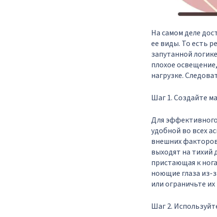
На самом деле дос
ее виды. То есть 
запутанной логик
плохое освещение,
нагрузке. Следоват
Шаг 1. Создайте 
Для эффективного 
удобной во всех а
внешних факторов.
выходят на тихий д
пристающая к нога
ноющие глаза из-за
или ограничьте их
Шаг 2. Используйт