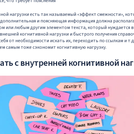
сё, что требует пояснения
вной нагрузки есть так называемый «эффект смежности», ко
 дополнительная и поясняющая информация должна располага
м или любым другим элементом текста, который нуждается в 
 внешней когнитивной нагрузки и быстрого получения справ
себя от необходимости искать их, переходить по ссылкам и т.д
тем самым тоже сэкономит когнитивную нагрузку.
лать с внутренней когнитивной на