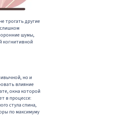
не трогать другие
 слишком
торонние шумы,
ей когнитивной
ивычной, но и
ровать влияние
ате, окна которой
ет в процессе:
ого стула спина,
торы по максимуму