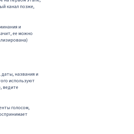
е на первом этапе,
ый канал позже,
минания и
начит, ее можно
ализирована)
 даты, названия и
того используют
, ведите
енты голосом,
воспринимает