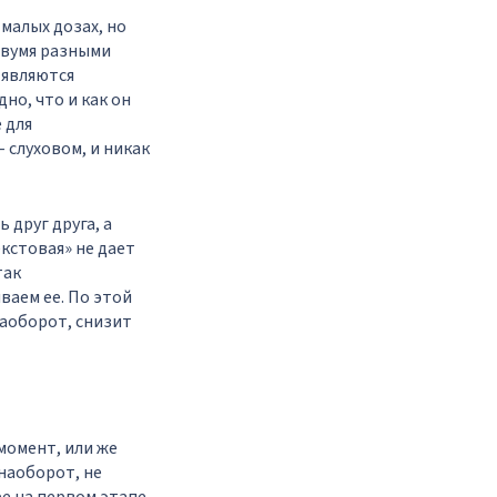
малых дозах, но
двумя разными
 являются
но, что и как он
 для
 слуховом, и никак
 друг друга, а
кстовая» не дает
так
аем ее. По этой
наоборот, снизит
омент, или же
 наоборот, не