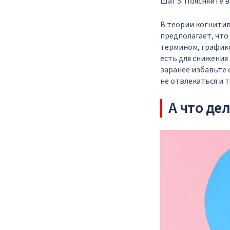
Шаг 5. Поясняйте в
В теории когнити
предполагает, что
термином, графико
есть для снижения
заранее избавьте 
не отвлекаться и 
А что де