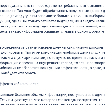
 перегружать память, необходимо потреблять новые знания в 
х каналов. Так мозг будет обрабатывать полученные данные 
ельно друг другу, и вы запомните больше. Отличным выбором
ции, где вы не только слушаете ведущего, но и видите нагляд
емя подкасты плохо подходят именно для усвоения знаний, а не
ели, так как информация усваивается лишь в одном формате -
то сведения из разных каналов должны как минимум дополнять
 дублировать. При этом комбинация «информация на слух + те
 как «на слух + зрительная», потому что во время чтения мы и 
ормацию с помощью внутреннего голоса, то есть проговарив
мбинация не обеспечит вам нужную эффективность, а даже, 
 как будет отвлекать.
 эффекта избыточности
слишком большие объемы информации, поступающие в один м
Если вы чувствуете, что материал сложен для восприятия, то,