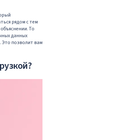
торый
ться рядом с тем
объяснении. То
очных данных
. Это позволит вам
грузкой?