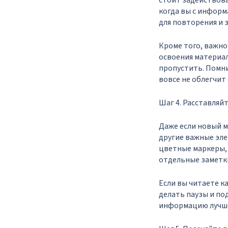
стоит задействова
когда вы с инфор
для повторения и 
Кроме того, важно
освоения материал
пропустить. Помни
вовсе не облегчит 
Шаг 4. Расставляй
Даже если новый м
другие важные эле
цветные маркеры, 
отдельные заметки
Если вы читаете к
делать паузы и по
информацию лучше,