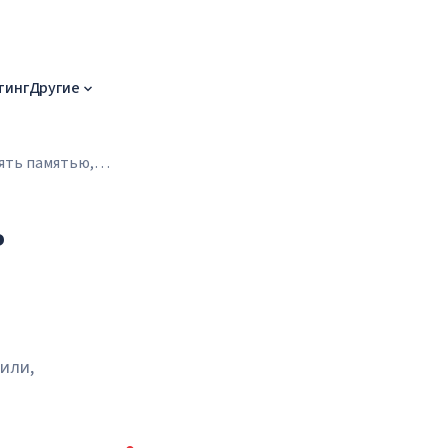
тинг
Другие
лять памятью,
ь
нили,