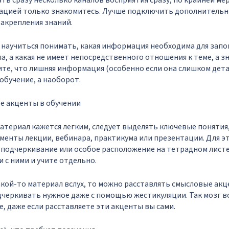
ть сразу несколько каналов восприятия сразу, по крайней мер
мацией только знакомитесь. Лучше подключить дополнительн
закрепления знаний.
 научиться понимать, какая информация необходима для запо
а, а какая не имеет непосредственного отношения к теме, а з
те, что лишняя информация (особенно если она слишком дет
обучение, а наоборот.
те акценты в обучении
атериал кажется легким, следует выделять ключевые понятия,
менты лекции, вебинара, практикума или презентации. Для э
подчеркивание или особое расположение на тетрадном листе
 с ними и учите отдельно.
акой-то материал вслух, то можно расставлять смысловые акц
дчеркивать нужное даже с помощью жестикуляции. Так мозг 
 даже если расставляете эти акценты вы сами.