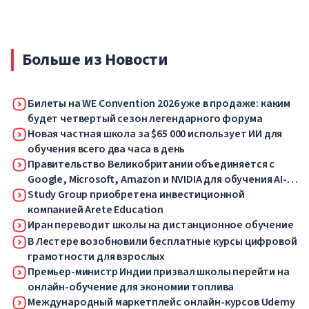
Больше из Новости
Билеты на WE Convention 2026 уже в продаже: каким
будет четвертый сезон легендарного форума
Новая частная школа за $65 000 использует ИИ для
обучения всего два часа в день
Правительство Великобритании объединяется с
Google, Microsoft, Amazon и NVIDIA для обучения AI-
навыкам миллионов работников
Study Group приобретена инвестиционной
компанией Arete Education
Иран переводит школы на дистанционное обучение
В Лестере возобновили бесплатные курсы цифровой
грамотности для взрослых
Премьер-министр Индии призвал школы перейти на
онлайн-обучение для экономии топлива
Международный маркетплейс онлайн-курсов Udemy