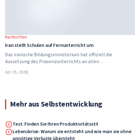
Nachrichten
Iran stellt Schulen auf Fernunterricht um
Das iranische Bildungsministerium hat offiziell die
Aussetzung des Präsenzunterrichts an allen
Bildungseinrichtungen des Landes bekannt gegeben. Ab dem
Apr 25, 2026
|
21. April wechseln Schulen, Hochschulen und Universitäten
für unbestimmte Zeit – bis auf weiteres – in den
Fernunterricht.
Mehr aus Selbstentwicklung
Test. Finden Sie Ihren Produktivitätsstil
Lebenskrise: Warum sie entsteht und wie man sie ohne
unnötige Verluste übersteht