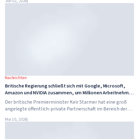
Jun 02, 2026
|
Die Schule hat keine traditionellen Lehrer, keine
Hausaufgaben, und die Schulgebühren betragen bis zu 65.000
Dollar pro Jahr.
Nachrichten
Britische Regierung schließt sich mit Google, Microsoft,
Amazon und NVIDIA zusammen, um Millionen Arbeitnehmer
in KI-Kompetenzen zu schulen
Der britische Premierminister Keir Starmer hat eine groß
angelegte öffentlich-private Partnerschaft im Bereich der
künstlichen Intelligenz angekündigt. Google, Microsoft,
Mai 10, 2026
|
Amazon und NVIDIA starten gemeinsam mit der Regierung
ein Programm zur Vermittlung von KI-Kompetenzen für 7,5
Millionen britische Arbeitnehmer.