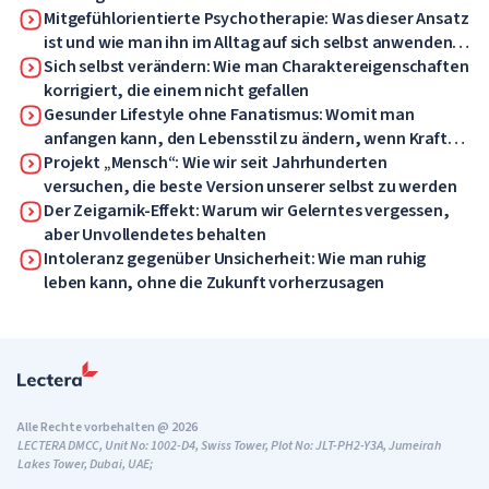
Mitgefühlorientierte Psychotherapie: Was dieser Ansatz
ist und wie man ihn im Alltag auf sich selbst anwenden
kann
Sich selbst verändern: Wie man Charaktereigenschaften
korrigiert, die einem nicht gefallen
Gesunder Lifestyle ohne Fanatismus: Womit man
anfangen kann, den Lebensstil zu ändern, wenn Kraft
und Motivation fehlen
Projekt „Mensch“: Wie wir seit Jahrhunderten
versuchen, die beste Version unserer selbst zu werden
Der Zeigarnik-Effekt: Warum wir Gelerntes vergessen,
aber Unvollendetes behalten
Intoleranz gegenüber Unsicherheit: Wie man ruhig
leben kann, ohne die Zukunft vorherzusagen
Alle Rechte vorbehalten @ 2026
LECTERA DMCC, Unit No: 1002-D4, Swiss Tower, Plot No: JLT-PH2-Y3A, Jumeirah
Lakes Tower, Dubai, UAE;