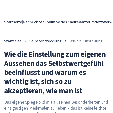
Startseite
|
Nachrichten
Kolumne des Chefredakteurs
Netzwerk-
Startseite
Selbstentwicklung
Wie die Einstellung
zum eigenen Aussehen
Wie die Einstellung zum eigenen
das Selbstwertgefühl
beeinflusst und warum
Aussehen das Selbstwertgefühl
es wichtig ist, sich so
zu akzeptieren, wie
beeinflusst und warum es
man ist
wichtig ist, sich so zu
akzeptieren, wie man ist
Das eigene Spiegelbild mit all seinen Besonderheiten und
einzigartigen Merkmalen zu lieben – das ist keine leichte