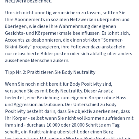
Netzwerk bezeichnet.
Um sich nicht unnötig verunsichern zu lassen, sollten Sie
Ihre Abonnements in sozialen Netzwerken überprüfen und
überlegen, wie diese Ihre Wahrnehmung der eigenen
Gesichts- und Körpermerkmale beeinflussen. Es lohnt sich,
Accounts zu deabonnieren, die einen strikten "Sommer-
Bikini-Body" propagieren, ihre Follower dazu anstacheln,
nur retuschierte Bilder posten oder sich abfällig über anders
aussehende Menschen äußern.
Tipp Nr. 2: Praktizieren Sie Body Neutrality
Wenn Sie noch nicht bereit für Body Positivity sind,
versuchen Sie es mit Body Neutrality. Dieser Ansatz
bedeutet, eine Beziehung zum eigenen Körper ohne Hass
und Aggression aufzubauen. Der Unterschied zu Body
Positivity besteht darin, dass Sie objektiv anerkennen, dass
Ihr Körper - selbst wenn Sie nicht vollkommen zufrieden mit
ihm sind - durchaus 10.000 oder 20.000 Schritte am Tag
schafft, ein Krafttraining übersteht oder einen Berg
besteigen kann. Mit anderen Worten: Body Neutrality ist ein