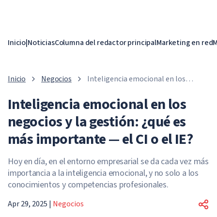
Inicio
|
Noticias
Columna del redactor principal
Marketing en red
M
Inicio
Negocios
Inteligencia emocional en los
negocios y la gestión: ¿qué es más
Inteligencia emocional en los
importante — el CI o el IE?
negocios y la gestión: ¿qué es
más importante — el CI o el IE?
Hoy en día, en el entorno empresarial se da cada vez más
importancia a la inteligencia emocional, y no solo a los
conocimientos y competencias profesionales.
Apr 29, 2025
|
Negocios