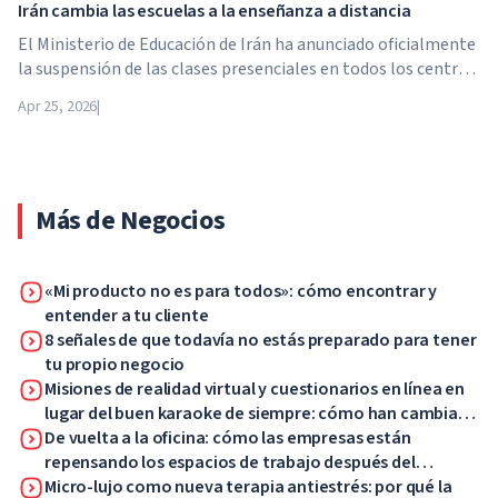
Irán cambia las escuelas a la enseñanza a distancia
El Ministerio de Educación de Irán ha anunciado oficialmente
la suspensión de las clases presenciales en todos los centros
educativos del país. A partir del 21 de abril, las escuelas,
Apr 25, 2026
|
colegios y universidades pasan a la enseñanza a distancia por
tiempo indefinido, hasta nuevo aviso de las autoridades.
Más de Negocios
«Mi producto no es para todos»: cómo encontrar y
entender a tu cliente
8 señales de que todavía no estás preparado para tener
tu propio negocio
Misiones de realidad virtual y cuestionarios en línea en
lugar del buen karaoke de siempre: cómo han cambiado
las fiestas corporativas y qué les gustará ahora a sus
De vuelta a la oficina: cómo las empresas están
empleados
repensando los espacios de trabajo después del
teletrabajo
Micro-lujo como nueva terapia antiestrés: por qué la