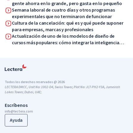
gente ahorra en lo grande, pero gasta en lo pequeño
Semana laboral de cuatro días y otros programas
experimentales que no terminaron de funcionar
Cultura de la cancelación: qué es y qué puede suponer
para empresas, marcas y profesionales
Actualización de uno de los modelos de diseño de
cursos más populares: cómo integrar la inteligencia
artificial en ADDIE
Todos los derechos reservados @ 2026
LECTERA DMCC, Unit No: 1002-D4, Swiss Tower, Plot No: JLT-PH2-Y3A, Jumeirah
Lakes Tower, Dubai, UAE;
Escríbenos
info@lectera.com
Ayuda