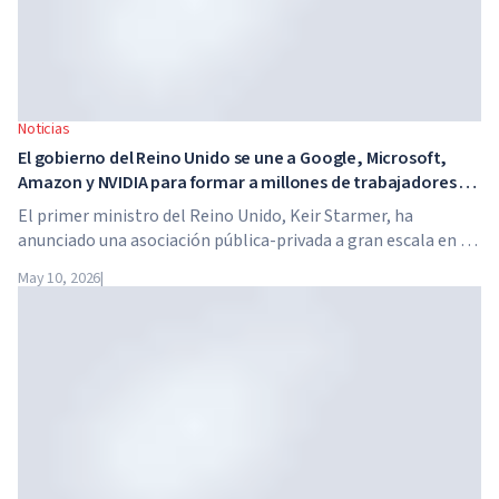
Noticias
El gobierno del Reino Unido se une a Google, Microsoft,
Amazon y NVIDIA para formar a millones de trabajadores en
habilidades de IA
El primer ministro del Reino Unido, Keir Starmer, ha
anunciado una asociación pública-privada a gran escala en el
ámbito de la inteligencia artificial. Google, Microsoft,
May 10, 2026
|
Amazon y NVIDIA, junto con el gobierno, lanzan un
programa de formación en habilidades de IA para 7,5
millones de trabajadores británicos.