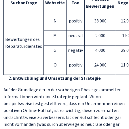
Suchanfrage
Webseite
Ton
Nega
Bewertungen
N
positiv
38 000
12 
M
neutral
2 000
1 5
Bewertungen des
Reparaturdienstes
G
negativ
4 000
29 
O
positiv
24 000
11 
Entwicklung und Umsetzung der Strategie
Auf der Grundlage der in der vorherigen Phase gesammelten
Informationen wird eine Strategie geplant. Wenn
beispielsweise festgestellt wird, dass ein Unternehmen einen
positiven Online-Ruf hat, ist es wichtig, diesen zu erhalten
und schrittweise zu verbessern. Ist der Ruf schlecht oder gar
nicht vorhanden (was durch überwiegend neutrale oder gar