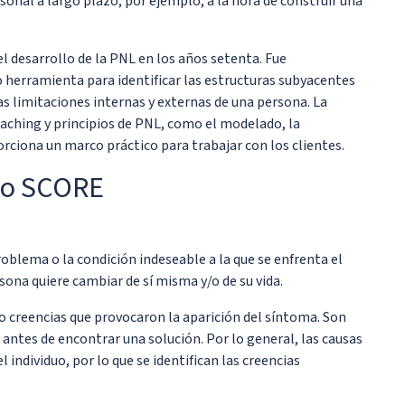
sonal a largo plazo, por ejemplo, a la hora de construir una
l desarrollo de la PNL en los años setenta. Fue
 herramienta para identificar las estructuras subyacentes
 limitaciones internas y externas de una persona. La
ching y principios de PNL, como el modelado, la
rciona un marco práctico para trabajar con los clientes.
imo SCORE
oblema o la condición indeseable a la que se enfrenta el
rsona quiere cambiar de sí misma y/o de su vida.
o creencias que provocaron la aparición del síntoma. Son
r antes de encontrar una solución. Por lo general, las causas
individuo, por lo que se identifican las creencias