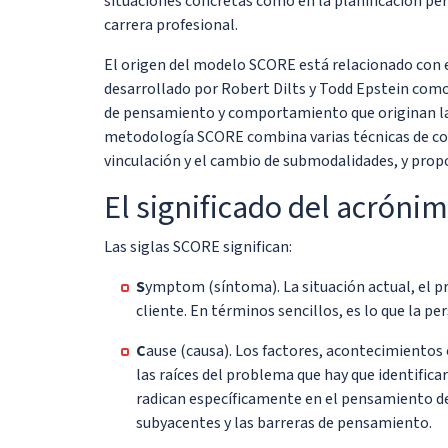
situaciones concretas como en la planificación per
carrera profesional.
El origen del modelo SCORE está relacionado con e
desarrollado por Robert Dilts y Todd Epstein como
de pensamiento y comportamiento que originan las
metodología SCORE combina varias técnicas de coa
vinculación y el cambio de submodalidades, y propo
El significado del acrón
Las siglas SCORE significan:
S
ymptom (síntoma). La situación actual, el pr
cliente. En términos sencillos, es lo que la pe
C
ause (causa). Los factores, acontecimientos 
las raíces del problema que hay que identifica
radican específicamente en el pensamiento del 
subyacentes y las barreras de pensamiento.