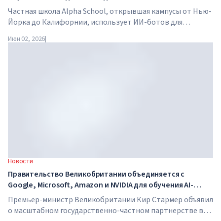
Частная школа Alpha School, открывшая кампусы от Нью-
Йорка до Калифорнии, использует ИИ-ботов для
обучения детей академическим предметам всего два часа
Июн 02, 2026
|
в день. В школе нет традиционных учителей, домашних
заданий, а стоимость обучения достигает $65 000 в год.
Новости
Правительство Великобритании объединяется с
Google, Microsoft, Amazon и NVIDIA для обучения AI-
навыкам миллионов работников
Премьер-министр Великобритании Кир Стармер объявил
о масштабном государственно-частном партнерстве в