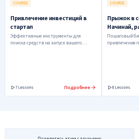
COURSE
COURSE
Привлечение инвестиций в
Прыжок в с
стартап
Начинай, р
Эффективные инструменты для
Пошаговый биз
поиска средств на запуск вашего
привлечения п
проекта
успеха в сете
Подробнее
7 Lessons
8 Lessons
Поделитесь этим с друзьями: