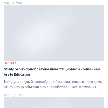
сфере искусственного интеллекта. Google, Microsoft,
Май 10, 2026
|
Amazon и NVIDIA совместно с правительством запускают
программу обучения AI-навыкам для 7,5 миллионов
британских работников.
Новости
Study Group приобретена инвестиционной компанией
Arete Education
Международный провайдер образовательных программ
Study Group объявил о смене собственника. Компания
приобретена Arete Education — инвестиционной
Апр 30, 2026
|
структурой в сфере высшего образования, созданной
Global University Systems (GUS) и американской частной