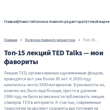
Главная
|
Новости
Колонка главного редактора
Сетевой марке
Главная
Колонка главного редактора
Топ-15
лекций TED
Топ-15 лекций TED Talks — мои
Talks — мои
фавориты
фавориты
Лекции TED, организованные одноименным фондом,
проводятся вот уже более 30 лет. К 2020 году
накопилось около 3300 материалов. В реальности их,
конечно же, было еще больше, просто в далеком
1984 году не было возможности публиковать лекции
спикеров TED в интернете. К счастью, современные
технологии позволяют сохранять выступления на