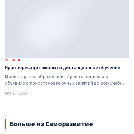
инвестиционной компанией Brightstar Capital Partners .
Новости
Иран переводит школы на дистанционное обучение
Министерство образования Ирана официально
объявило о приостановке очных занятий во всех учебных
заведениях страны. С 21 апреля школы, колледжи и
Апр 25, 2026
|
университеты переходят на дистанционный формат на
неопределенный срок — до особого распоряжения
властей.
Больше из Саморазвитие