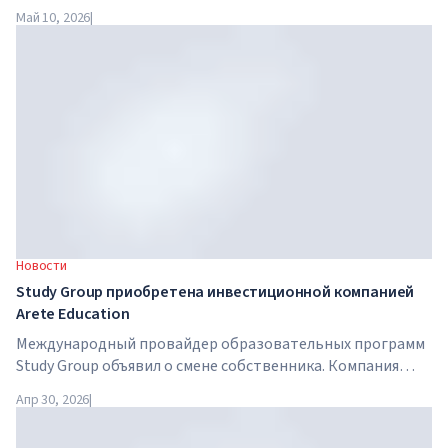
сфере искусственного интеллекта. Google, Microsoft,
Май 10, 2026
|
Amazon и NVIDIA совместно с правительством запускают
программу обучения AI-навыкам для 7,5 миллионов
британских работников.
Новости
Study Group приобретена инвестиционной компанией
Arete Education
Международный провайдер образовательных программ
Study Group объявил о смене собственника. Компания
приобретена Arete Education — инвестиционной
Апр 30, 2026
|
структурой в сфере высшего образования, созданной
Global University Systems (GUS) и американской частной