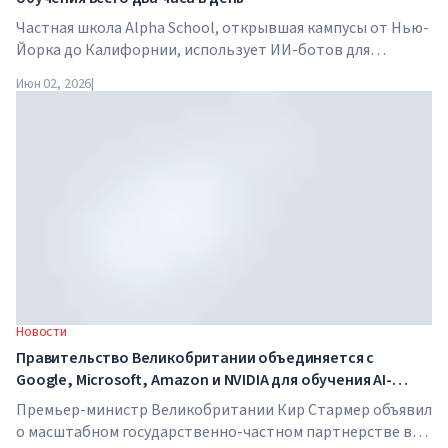
Частная школа Alpha School, открывшая кампусы от Нью-
Йорка до Калифорнии, использует ИИ-ботов для
обучения детей академическим предметам всего два часа
Июн 02, 2026
|
в день. В школе нет традиционных учителей, домашних
заданий, а стоимость обучения достигает $65 000 в год.
Новости
Правительство Великобритании объединяется с
Google, Microsoft, Amazon и NVIDIA для обучения AI-
навыкам миллионов работников
Премьер-министр Великобритании Кир Стармер объявил
о масштабном государственно-частном партнерстве в