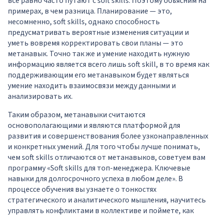
все равно часто путают с soft skills. Поэтому объясним на
примерах, в чем разница. Планирование — это,
несомненно, soft skills, однако способность
предусматривать вероятные изменения ситуации и
уметь вовремя корректировать свои планы — это
метанавык. Точно так же и умение находить нужную
информацию является всего лишь soft skill, в то время как
поддерживающим его метанавыком будет являться
умение находить взаимосвязи между данными и
анализировать их.
Таким образом, метанавыки считаются
основополагающими и являются платформой для
развития и совершенствования более узконаправленных
и конкретных умений. Для того чтобы лучше понимать,
чем soft skills отличаются от метанавыков, советуем вам
программу
«Soft skills для топ-менеджера. Ключевые
навыки для долгосрочного успеха в любом деле».
В
процессе обучения вы узнаете о тонкостях
стратегического и аналитического мышления, научитесь
управлять конфликтами в коллективе и поймете, как