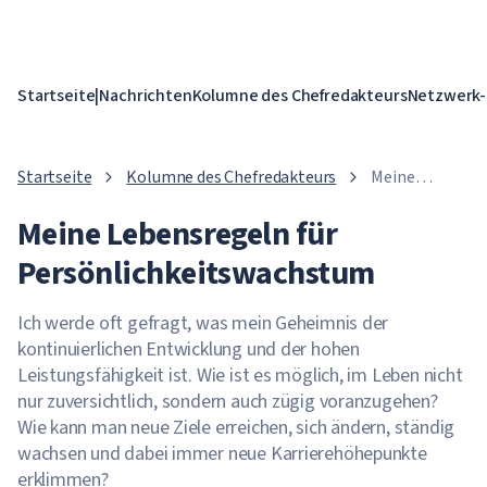
Startseite
|
Nachrichten
Kolumne des Chefredakteurs
Netzwerk-
Startseite
Kolumne des Chefredakteurs
Meine
Lebensregeln
Meine Lebensregeln für
für
Persönlichkei
Persönlichkeitswachstum
Ich werde oft gefragt, was mein Geheimnis der
kontinuierlichen Entwicklung und der hohen
Leistungsfähigkeit ist. Wie ist es möglich, im Leben nicht
nur zuversichtlich, sondern auch zügig voranzugehen?
Wie kann man neue Ziele erreichen, sich ändern, ständig
wachsen und dabei immer neue Karrierehöhepunkte
erklimmen?