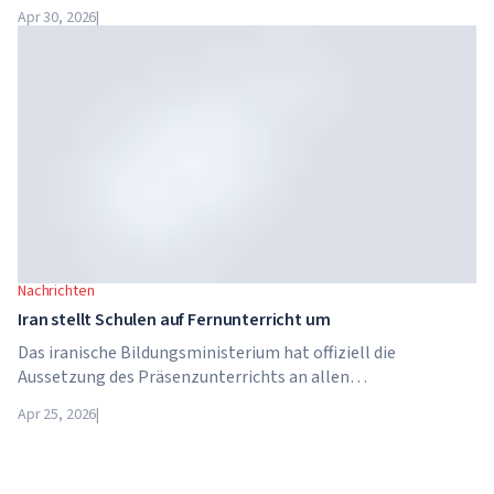
gegeben. Das Unternehmen wurde von Arete Education
Apr 30, 2026
|
übernommen – einer Investmentstruktur im
Hochschulsektor, die von Global University Systems (GUS)
und der US-amerikanischen Private-Equity-Gesellschaft
Brightstar Capital Partners gegründet wurde.
Nachrichten
Iran stellt Schulen auf Fernunterricht um
Das iranische Bildungsministerium hat offiziell die
Aussetzung des Präsenzunterrichts an allen
Bildungseinrichtungen des Landes bekannt gegeben. Ab dem
Apr 25, 2026
|
21. April wechseln Schulen, Hochschulen und Universitäten
für unbestimmte Zeit – bis auf weiteres – in den
Fernunterricht.