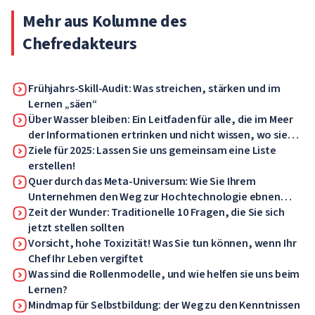
Mehr aus Kolumne des
Chefredakteurs
Frühjahrs-Skill-Audit: Was streichen, stärken und im
Lernen „säen“
Über Wasser bleiben: Ein Leitfaden für alle, die im Meer
der Informationen ertrinken und nicht wissen, wo sie
suchen sollen
Ziele für 2025: Lassen Sie uns gemeinsam eine Liste
erstellen!
Quer durch das Meta-Universum: Wie Sie Ihrem
Unternehmen den Weg zur Hochtechnologie ebnen
können
Zeit der Wunder: Traditionelle 10 Fragen, die Sie sich
jetzt stellen sollten
Vorsicht, hohe Toxizität! Was Sie tun können, wenn Ihr
Chef Ihr Leben vergiftet
Was sind die Rollenmodelle, und wie helfen sie uns beim
Lernen?
Mindmap für Selbstbildung: der Weg zu den Kenntnissen