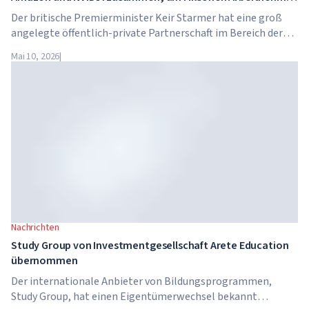
in KI-Kompetenzen zu schulen
Der britische Premierminister Keir Starmer hat eine groß
angelegte öffentlich-private Partnerschaft im Bereich der
künstlichen Intelligenz angekündigt. Google, Microsoft,
Mai 10, 2026
|
Amazon und NVIDIA starten gemeinsam mit der Regierung
ein Programm zur Vermittlung von KI-Kompetenzen für 7,5
Millionen britische Arbeitnehmer.
Nachrichten
Study Group von Investmentgesellschaft Arete Education
übernommen
Der internationale Anbieter von Bildungsprogrammen,
Study Group, hat einen Eigentümerwechsel bekannt