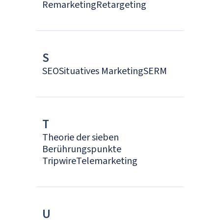
Remarketing
Retargeting
S
SEO
Situatives Marketing
SERM
T
Theorie der sieben
Berührungspunkte
Tripwire
Telemarketing
U