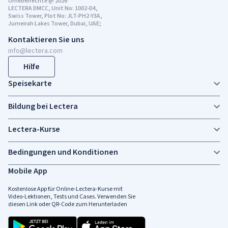
Urheberrechte @ 2026
LECTERA DMCC, Unit No: 1002-D4,
Swiss Tower, Plot No: JLT-PH2-Y3A,
Jumeirah Lakes Tower, Dubai, UAE;
Kontaktieren Sie uns
info@lectera.com
Hilfe
Speisekarte
Bildung bei Lectera
Lectera-Kurse
Bedingungen und Konditionen
Mobile App
Kostenlose App für Online-Lectera-Kurse mit
Video-Lektionen, Tests und Cases. Verwenden Sie
diesen Link oder QR-Code zum Herunterladen