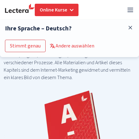
Online Kurse
Ihre Sprache – Deutsch?
Online marketing
Stimmt genau
Andere auswählen
Hier finden Sie alles, was Sie über Digital-Marketing wissen sollen:
Termini, Begriffe, Technologien, Richtungen und Besonderheiten
verschiedener Prozesse. Alle Materialien und Artikel dieses
Kapitels sind dem Internet-Marketing gewidmet und vermitteln
ein klares Bild von diesem Thema.